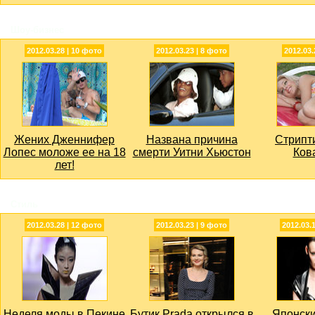
Шоу-бизнес
2012.03.28 | 10 фото
2012.03.23 | 8 фото
2012.03.
Жених Дженнифер
Названа причина
Стрипт
Лопес моложе ее на 18
смерти Уитни Хьюстон
Ков
лет!
Стиль
2012.03.28 | 12 фото
2012.03.23 | 9 фото
2012.03.
Неделя моды в Пекине
Бутик Prada открылся в
Японск