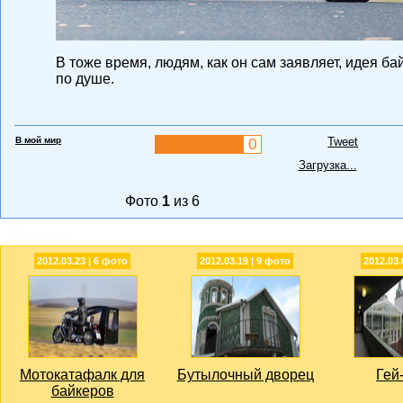
В тоже время, людям, как он сам заявляет, идея б
по душе.
В мой мир
Tweet
0
Загрузка...
Фото
1
из 6
Приколы
2012.03.23 | 6 фото
2012.03.19 | 9 фото
2012.03.
Мотокатафалк для
Бутылочный дворец
Гей
байкеров