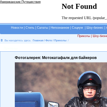
Американские Путешествия
Новости
|
Стиль
|
Салаты
|
Непознанное
|
Социум
|
Шоу-бизнес
|
Приколы |
Шоу-бизн
Вы находитесь здесь:
Главная
/
Фото
/
Приколы
/
Приколы
Фотогалерея: Мотокатафалк для байкеров