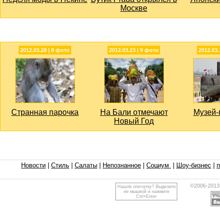
Москве
Интересное
2012.03.28 | 8 фото
2012.03.23 | 9 фото
2012.03.
Странная парочка
На Бали отмечают
Музей-
Новый Год
Новости
|
Стиль
|
Салаты
|
Непознанное
|
Социум
|
Шоу-бизнес
|
©2006-2013
Нашли опечатку? Выделите
ее мышкой и нажмите
Ctrl+Enter